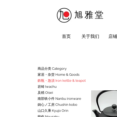
​旭雅堂
首页
关于我们
店
商品分类 Category
家居・杂货 Home & Goods
鉄瓶・急須 Iron kettle & teapot
岩铸 Iwachu
及精 Oisei
南部铁小件 Nanbu ironware
鋳心ノ工房 Chushin kobo
山口久乘 Kyujo Orin
能作 Nousaku