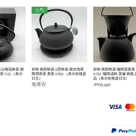
人气
东云梅花铁壶 烧
岩铸 南部铁器 5型铁壶 烧水泡茶
岩铸 南部铁器 咖啡壶套
瀏覽
快速瀏覽
快速瀏覽
 0.5L（表示
两用茶壶 煮茶 0.65L（表示价格是
0.75L 咖啡滤杯 茶漏 铁瓶
日元）
品（表示价格是日元)
無庫存
價格
JP¥15,990