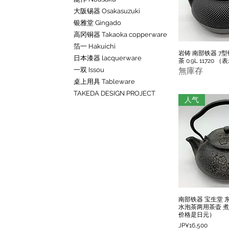
大阪锡器 Osakasuzuki
银雅堂 Gingado
高冈铜器 Takaoka copperware
箔一 Hakuichi
岩铸 南部铁器 7型
快速
日本漆器 lacquerware
茶 0.9L 11720
一双 Issou
無庫存
桌上用具 Tableware
TAKEDA DESIGN PROJECT
人气
南部铁器 宝生堂 
快速
水泡茶两用茶壶 煮茶
价格是日元）
價格
JP¥16,500