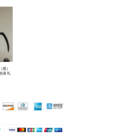
装（黑）
 急须 礼