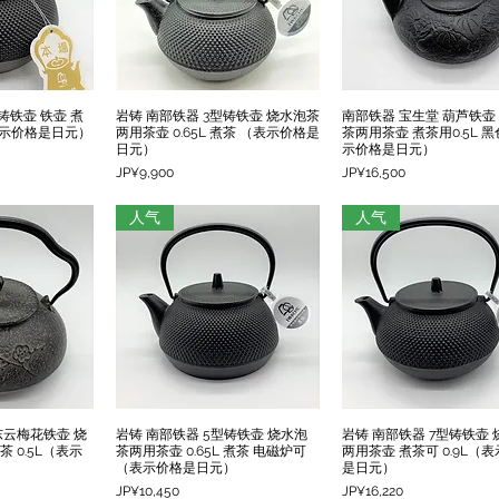
铸铁壶 铁壶 煮
岩铸 南部铁器 3型铸铁壶 烧水泡茶
南部铁器 宝生堂 葫芦铁壶
瀏覽
快速瀏覽
快速瀏覽
 （表示价格是日元）
两用茶壶 0.65L 煮茶 （表示价格是
茶两用茶壶 煮茶用0.5L 黑
日元）
示价格是日元）
價格
價格
JP¥9,900
JP¥16,500
人气
人气
东云梅花铁壶 烧
岩铸 南部铁器 5型铸铁壶 烧水泡
岩铸 南部铁器 7型铸铁壶
瀏覽
快速瀏覽
快速瀏覽
 0.5L（表示
茶两用茶壶 0.65L 煮茶 电磁炉可
两用茶壶 煮茶可 0.9L（
（表示价格是日元）
是日元）
價格
價格
JP¥10,450
JP¥16,220