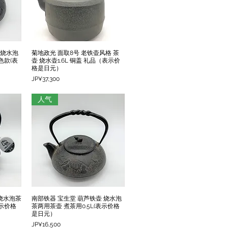
 烧水泡
菊地政光 面取8号 老铁壶风格 茶
快速瀏覽
色款(表
壶 烧水壶1.6L 铜盖 礼品（表示价
格是日元）
價格
JP¥37,300
人气
 烧水泡茶
南部铁器 宝生堂 葫芦铁壶 烧水泡
快速瀏覽
表示价格
茶两用茶壶 煮茶用0.5L(表示价格
是日元）
價格
JP¥16,500