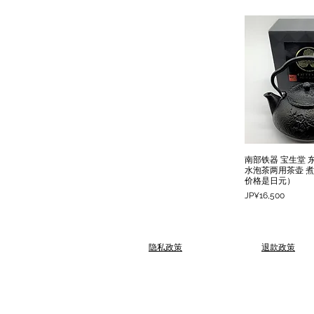
南部铁器 宝生堂 
快速
水泡茶两用茶壶 煮茶
价格是日元）
價格
JP¥16,500
​隐私政策
退款政策