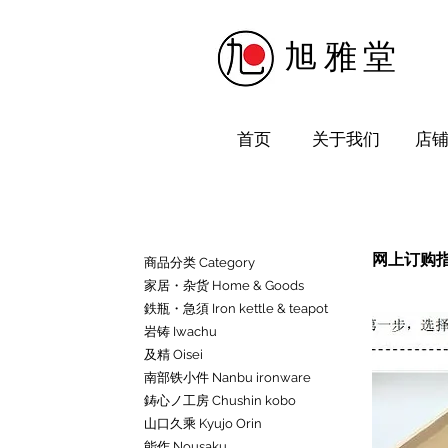
​旭雅堂
首页
关于我们
店
网上订购指南
商品分类 Category
家居・杂货 Home & Goods
鉄瓶・急須 Iron kettle & teapot
岩铸 Iwachu
及精 Oisei
南部铁小件 Nanbu ironware
鋳心ノ工房 Chushin kobo
山口久乘 Kyujo Orin
能作 Nousaku