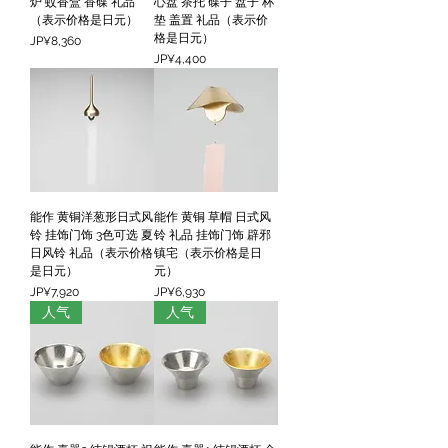
炉 蚊香盒 香碟 礼品
心盘 茶托 碟子 盘子 杯
（表示价格是日元）
垫 盖置 礼品（表示价
格是日元）
價格
JP¥8,360
價格
JP¥4,400
能作 黄铜洋葱形日式风
能作 黄铜 草帽 日式风
铃 挂饰门饰 3色可选 夏
铃 礼品 挂饰门饰 辟邪
日风铃 礼品（表示价格
镇宅（表示价格是日
是日元）
元）
價格
價格
JP¥7,920
JP¥6,930
人气
人气