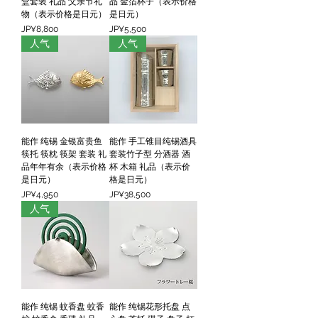
盒套装 礼品 父亲节礼
品 金箔杯子（表示价格
物（表示价格是日元）
是日元）
價格
價格
JP¥8,800
JP¥5,500
人气
人气
能作 纯锡 金银富贵鱼
能作 手工锥目纯锡酒具
筷托 筷枕 筷架 套装 礼
套装竹子型 分酒器 酒
品年年有余（表示价格
杯 木箱 礼品（表示价
是日元）
格是日元）
價格
價格
JP¥4,950
JP¥38,500
人气
能作 纯锡 蚊香盘 蚊香
能作 纯锡花形托盘 点