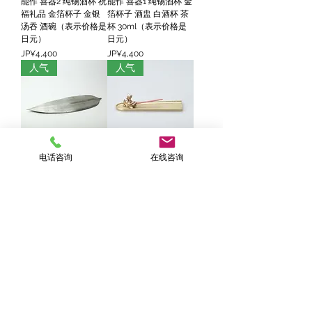
能作 喜器2 纯锡酒杯 祝
能作 喜器1 纯锡酒杯 金
福礼品 金箔杯子 金银
箔杯子 酒盅 白酒杯 茶
汤吞 酒碗（表示价格是
杯 30ml（表示价格是
日元）
日元）
價格
價格
JP¥4,400
JP¥4,400
人气
人气
电话咨询
在线咨询
能作 纯锡竹叶冷餐盘子
能作 青铜狮子 香插 香
碟子 寿司托盘 叶子形
盘套装 香立 香皿 礼品
甜点碟 香托（表示价格
（表示价格是日元）
是日元）
價格
JP¥3,300
價格
JP¥6,600
人气
人气