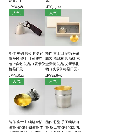
是日元）
元）
價格
價格
JP¥8,580
JP¥5,500
人气
人气
能作 黄铜 熊铃 护身铃
能作 富士山 金箔＋锡
随身铃 登山用 可挂在
套装 清酒杯 烈酒杯 木
包上自救 礼品（表示价
盒套装 礼品 父亲节礼
格是日元）
物（表示价格是日元）
價格
價格
JP¥4,620
JP¥14,850
人气
人气
能作 富士山 纯锡金箔
能作 竹型 手工纯锡酒
酒杯 清酒杯 烈酒杯 木
杯 威士忌酒杯 酒盅 礼