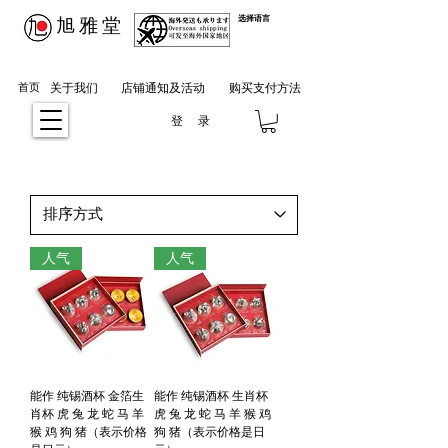
​旭雅堂
选择语言
首页
关于我们
店铺通知及活动
购买支付方法
登 录
人气
人气
能作 纯锡酒杯 金箔生
能作 纯锡酒杯 生肖杯
肖杯 虎 兔 龙 蛇 马 羊
虎 兔 龙 蛇 马 羊 猴 鸡
猴 鸡 狗 猪（表示价格
狗 猪（表示价格是日