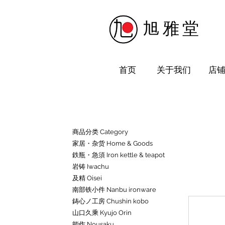
​旭雅堂
首页
关于我们
店
商品分类 Category
家居・杂货 Home & Goods
鉄瓶・急須 Iron kettle & teapot
岩铸 Iwachu
及精 Oisei
南部铁小件 Nanbu ironware
鋳心ノ工房 Chushin kobo
山口久乘 Kyujo Orin
能作 Nousaku