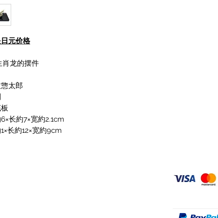
是日元价格
的生肖龙的摆件
枝惣太郎
制
底板
×长約7×宽約2.1cm
×长約12×宽約9cm