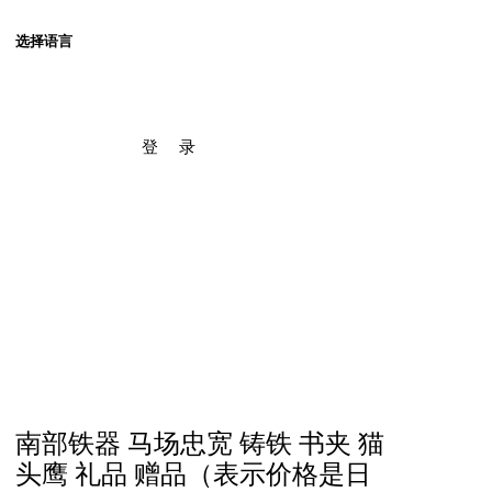
选择语言
登 录
南部铁器 马场忠宽 铸铁 书夹 猫
头鹰 礼品 赠品（表示价格是日