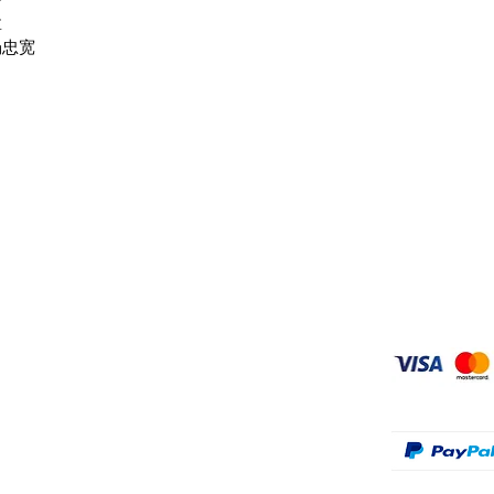
盒
场忠宽