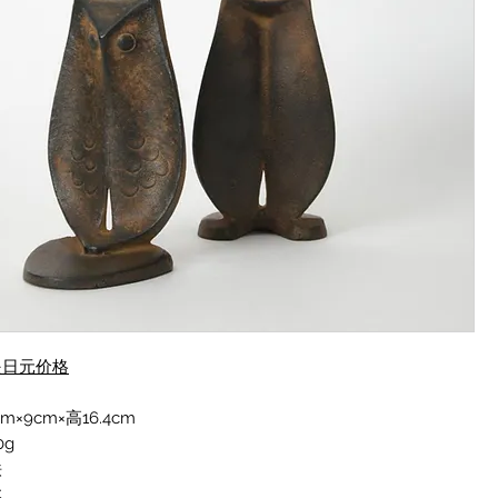
是日元价格
m×9cm×高16.4cm
0g
铁
本