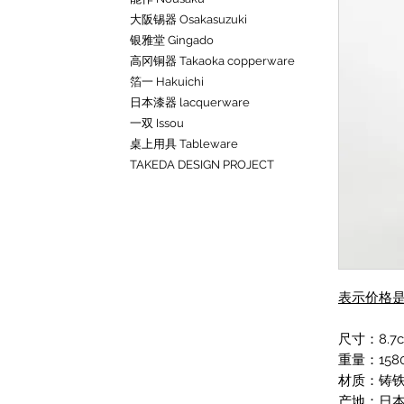
大阪锡器 Osakasuzuki
银雅堂 Gingado
高冈铜器 Takaoka copperware
箔一 Hakuichi
日本漆器 lacquerware
一双 Issou
桌上用具 Tableware
TAKEDA DESIGN PROJECT
表示价格
尺寸：8.7c
重量：158
材质：铸
产地：日