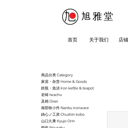
​旭雅堂
首页
关于我们
店
商品分类 Category
家居・杂货 Home & Goods
鉄瓶・急須 Iron kettle & teapot
岩铸 Iwachu
及精 Oisei
南部铁小件 Nanbu ironware
鋳心ノ工房 Chushin kobo
山口久乘 Kyujo Orin
能作 Nousaku