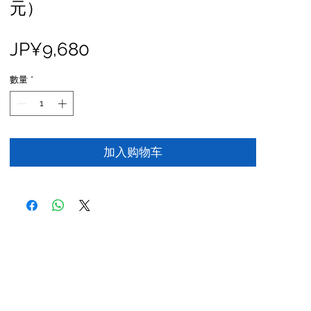
元）
價
JP¥9,680
格
數量
*
加入购物车