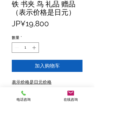
铁 书夹 鸟 礼品 赠品
（表示价格是日元）
價
JP¥19,800
格
數量
*
加入购物车
表示价格是日元价格
尺寸：12.5cm×7cm×高21.5cm
电话咨询
在线咨询
重量：1840g
材质：铸铁
产地：日本
包装：纸盒
设计：马场忠宽