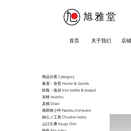
​旭雅堂
首页
关于我们
店
商品分类 Category
家居・杂货 Home & Goods
鉄瓶・急須 Iron kettle & teapot
岩铸 Iwachu
及精 Oisei
南部铁小件 Nanbu ironware
鋳心ノ工房 Chushin kobo
山口久乘 Kyujo Orin
能作 Nousaku