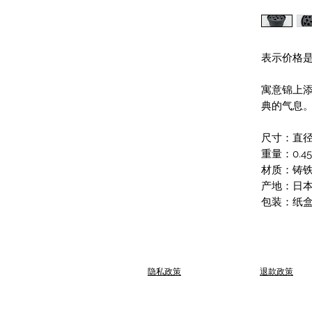
表示价格
寓意锦上
典的气息
尺寸：直径约
重量：0.45
材质：铸
产地：日
包装：纸
​隐私政策
退款政策