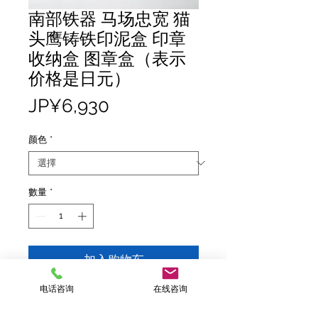
南部铁器 马场忠宽 猫
头鹰铸铁印泥盒 印章
收纳盒 图章盒（表示
价格是日元）
價
JP¥6,930
格
颜色
*
數量
*
加入购物车
电话咨询
在线咨询
表示价格是日元价格
尺寸：约11.2×4.5×3.2H (cm)