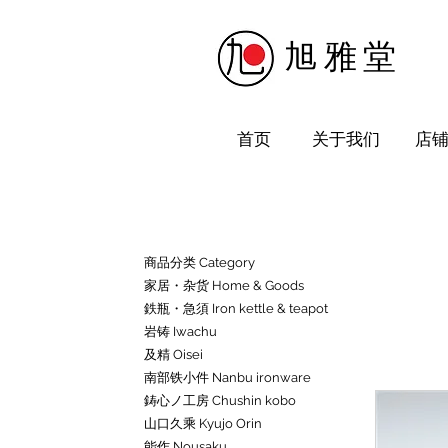
​旭雅堂
首页
关于我们
店
商品分类 Category
家居・杂货 Home & Goods
鉄瓶・急須 Iron kettle & teapot
岩铸 Iwachu
及精 Oisei
南部铁小件 Nanbu ironware
鋳心ノ工房 Chushin kobo
山口久乘 Kyujo Orin
能作 Nousaku