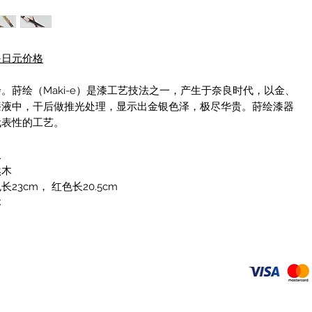
是日元价格
。莳绘（Maki-e）是漆工艺技法之一，产生于奈良时代，以金、
漆液中，干后做推光处理，显示出金银色泽，极尽华贵。莳绘漆器
代表性的工艺。
双
然木
23cm， 红色长20.5cm
本