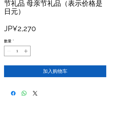
节礼品 母亲节礼品（表示价格是
日元）
價
JP¥2,270
格
數量
*
加入购物车