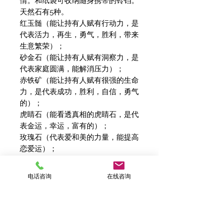
情。和纸袋可收纳随身携带的铃铛。
天然石有5种。
红玉髄（能让持有人赋有行动力，是
代表活力，再生，勇气，胜利，带来
生意繁荣）；
砂金石（能让持有人赋有洞察力，是
代表家庭圆满，能解消压力）；
赤铁矿（能让持有人赋有很强的生命
力，是代表成功，胜利，自信，勇气
的）；
虎睛石（能看透真相的虎睛石，是代
表金运，幸运，富有的）；
玫瑰石（代表爱和美的力量，能提高
恋爱运）；
久乘铃铛充满自然声响，音色各有些
电话咨询
在线咨询
许不同。明亮轻快声响，低调微微呼
唤，让人沉静的音色，令人不禁微笑
的可爱旋律等等，竖耳聆听就能感受
其中不同。安静聆听，像品酒师般品