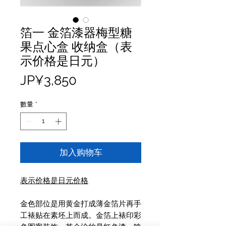
箔一 金箔漆器梅型糖
果点心盒 收纳盒（表
示价格是日元）
價
JP¥3,850
格
數量
*
加入购物车
表示价格是日元价格
金色部位是用黄金打成薄金箔片再手
工裱贴在素坯上而成。金箔上裱印彩