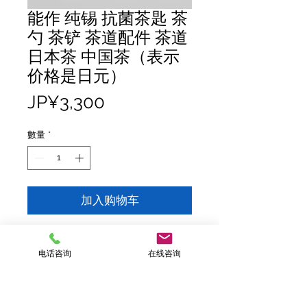
能作 纯锡 抗菌茶匙 茶
勺 茶铲 茶道配件 茶道
日本茶 中国茶（表示
价格是日元）
價
JP¥3,300
格
數量
*
加入购物车
表示价格是日元价格
电话咨询
在线咨询
尺寸： H23 D86 W29
重量：约40g（含纸箱）
材质：100%锡