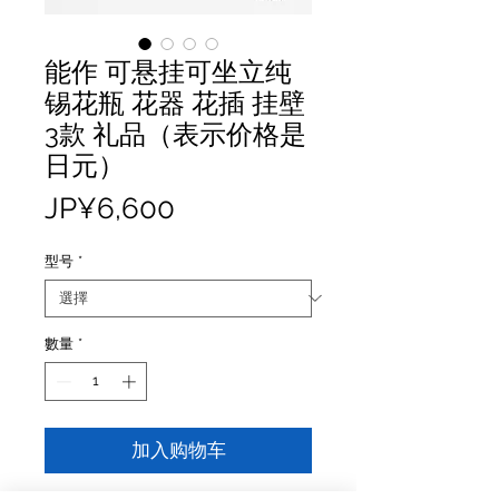
能作 可悬挂可坐立纯
锡花瓶 花器 花插 挂壁
3款 礼品（表示价格是
日元）
價
JP¥6,600
格
型号
*
數量
*
加入购物车