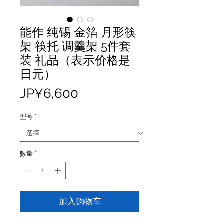
能作 纯锡 金箔 月形筷
架 筷托 调羹架 5件套
装 礼品（表示价格是
日元）
價
JP¥6,600
格
型号
*
數量
*
加入购物车