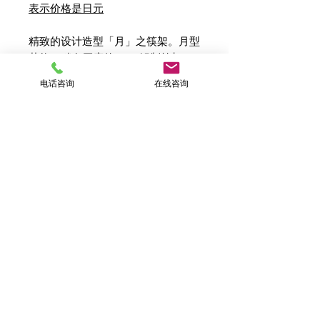
表示价格是日元
精致的设计造型「月」之筷架。月型
花纹，稍有厚度的100%锡制筷架。
精致的月形，妆点餐桌。低调奢华的
电话咨询
在线咨询
设计，令人眼睛一亮的精致筷架。不
仅适用于筷子，也可放置奶油刀。送
礼自用两相宜。
尺寸：H7 W41 D22
重量：167g（含包装）
材质：锡100%，金箔
包装：木盒
设计师：堂本 拓哉
​隐私政策
退款政策