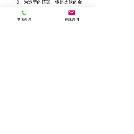
「8」为造型的筷架。锡是柔软的金
属、可自由发挥调整成喜欢的形状。
由狂言名曲而来，汉数字「八」代表
电话咨询
在线咨询
者良缘，是结婚喜庆祝贺礼的人气商
品。
尺寸：H3 W52 D25
重量：55g（含纸盒）
材质：锡100%
包装：纸盒
设计师：吉田绘美
​隐私政策
退款政策
Copyright© ASAHIKA. INC