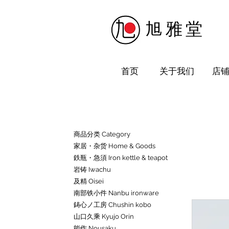
​旭雅堂
首页
关于我们
店
商品分类 Category
家居・杂货 Home & Goods
鉄瓶・急須 Iron kettle & teapot
岩铸 Iwachu
及精 Oisei
南部铁小件 Nanbu ironware
鋳心ノ工房 Chushin kobo
山口久乘 Kyujo Orin
能作 Nousaku