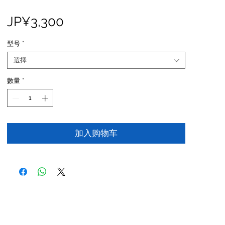
價
JP¥3,300
格
型号
*
選擇
數量
*
加入购物车