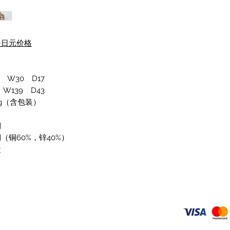
是日元价格
 W30 D17
W139 D43
1g（含包装）
铜
（铜60%，锌40%）
盒